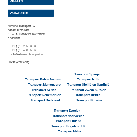
VRAGEN
VACATURES
Allround Transport BV
Kaasmakerstraat 10
3194 DJ Hoogvliet-Rotterdam
Nederland
t: +31 (0)10 295 63 33
f: +31 (0)10 438 55 66
e:
info@allround-transport.nl
Privacyverklaring
Transport Spanje
Transport Polen-Zweden
Transport Italie
Transport Montenegro
Transport Sicilië en Sardinië
Transport Servie
Transport Zweden-Polen
Transport Denemarken
Transport Turkije
Transport Duitsland
Transport Kroatie
Transport Zweden
Transport Noorwegen
Transport Finland
Transport Engeland UK
Transport Malta