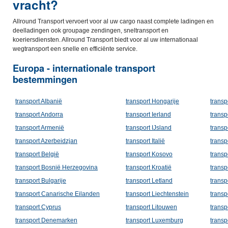
vracht?
Allround Transport vervoert voor al uw cargo naast complete ladingen en
deelladingen ook groupage zendingen, sneltransport en
koeriersdiensten. Allround Transport biedt voor al uw internationaal
wegtransport een snelle en efficiënte service.
Europa - internationale transport
bestemmingen
transport Albanië
transport Hongarije
trans
transport Andorra
transport Ierland
transp
transport Armenië
transport IJsland
transp
transport Azerbeidzjan
transport Italië
transp
transport België
transport Kosovo
transp
transport Bosnië Herzegovina
transport Kroatië
trans
transport Bulgarije
transport Letland
transp
transport Canarische Eilanden
transport Liechtenstein
transp
transport Cyprus
transport Litouwen
transp
transport Denemarken
transport Luxemburg
transpo