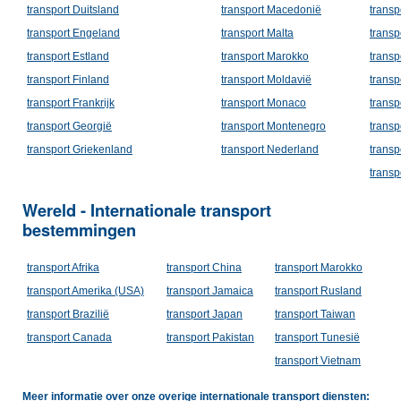
transport Duitsland
transport Macedonië
transp
transport Engeland
transport Malta
transp
transport Estland
transport Marokko
transp
transport Finland
transport Moldavië
transp
transport Frankrijk
transport Monaco
transp
transport Georgië
transport Montenegro
transp
transport Griekenland
transport Nederland
trans
transp
Wereld - Internationale transport
bestemmingen
transport Afrika
transport China
transport Marokko
transport Amerika (USA)
transport Jamaica
transport Rusland
transport Brazilië
transport Japan
transport Taiwan
transport Canada
transport Pakistan
transport Tunesië
transport Vietnam
Meer informatie over onze overige internationale transport diensten: