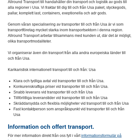
Allround Transport till handahåller din transport och logistik av gods till
alla regioner i Usa. Vi fraktar till dig till och från Usa paket, styckegods,
pallar, komplett last, containers, exeptionella och adr gods.
Genom våran specialisering av transporter till och från Usa är vi som
transportföretag mycket starka inom transportsektorn i denna region.
Allround Transport arbetar tillsammans med kunden ut, där det är möjligt,
olika transportmodaliteter.
Vi organiserar även din transport från alla andra europeiska länder till
och från Usa.
Karikaristisk internationell transport till och från: Usa
Klara och tydliga avtal vid transporter till och från Usa.
Konkurenskraftiga priser vid transporter till och från Usa.
Snabb leverans vid transporter till och från Usa
Tillförlitliga leveranstider vid transporter till och från Usa
Skräddarsydda och flexibla möjligheter vid transport till och från Usa
Fast kontaktperson som anspråkspunkt vid transporter till och från
Usa
Information och offert transport.
För mer information direkt från oss fyll i vårt
informationsformulär på