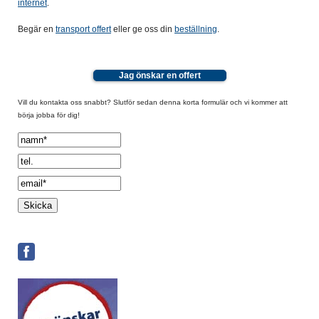
internet
.
Begär en
transport offert
eller ge oss din
beställning
.
Jag önskar en offert
Vill du kontakta oss snabbt? Slutför sedan denna korta formulär och vi kommer att
börja jobba för dig!
Spamcheck: