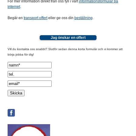
För mer information direkt från oss fyll i vårt
informationsformulär på
internet
.
Begär en
transport offert
eller ge oss din
beställning
.
Jag önskar en offert
Vill du kontakta oss snabbt? Slutför sedan denna korta formulär och vi kommer att
börja jobba för dig!
Spamcheck: