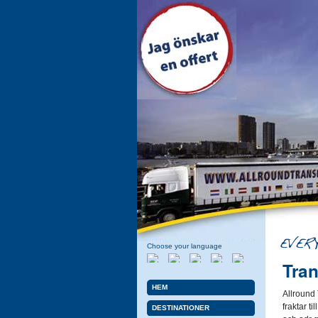
Choose your language
Tran
Holländska
Engelska
Italienska
Spanska
Svenska
HEM
Allround 
fraktar ti
DESTINATIONER