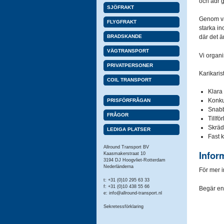
och adr 
SJÖFRAKT
Genom vår
FLYGFRAKT
starka in
BRADSKANDE
där det är
VÄGTRANSPORT
Vi organi
PRIVATPERSONER
Karikarist
COIL TRANSPORT
Klara 
Konkur
PRISFÖRFRÅGAN
Snabb 
FRÅGOR
Tillfö
Skrädd
LEDIGA PLATSER
Fast 
Allround Transport BV
Inform
Kaasmakerstraat 10
3194 DJ Hoogvliet-Rotterdam
Nederländerna
För mer in
t: +31 (0)10 295 63 33
f: +31 (0)10 438 55 66
Begär e
e:
info@allround-transport.nl
Sekretessförklaring