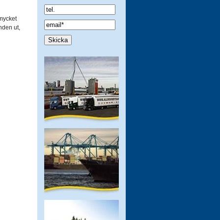
 mycket
nden ut,
Spamcheck: