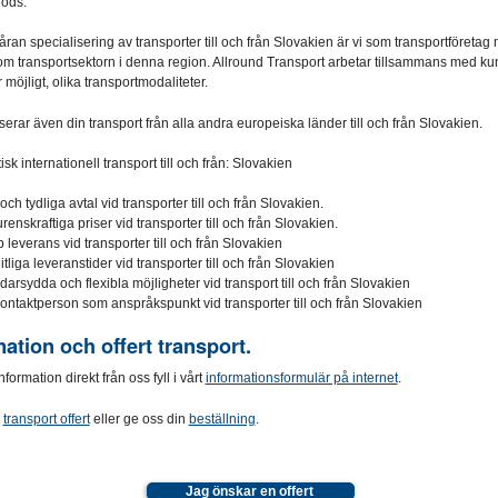
gods.
an specialisering av transporter till och från Slovakien är vi som transportföretag
om transportsektorn i denna region. Allround Transport arbetar tillsammans med ku
 möjligt, olika transportmodaliteter.
serar även din transport från alla andra europeiska länder till och från Slovakien.
isk internationell transport till och från: Slovakien
och tydliga avtal vid transporter till och från Slovakien.
enskraftiga priser vid transporter till och från Slovakien.
leverans vid transporter till och från Slovakien
rlitliga leveranstider vid transporter till och från Slovakien
arsydda och flexibla möjligheter vid transport till och från Slovakien
kontaktperson som anspråkspunkt vid transporter till och från Slovakien
ation och offert transport.
formation direkt från oss fyll i vårt
informationsformulär på internet
.
n
transport offert
eller ge oss din
beställning
.
Jag önskar en offert