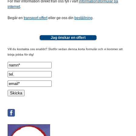
För mer information direkt från oss fyll i vårt
informationsformulär på
internet
.
Begär en
transport offert
eller ge oss din
beställning
.
Jag önskar en offert
Vill du kontakta oss snabbt? Slutför sedan denna korta formulär och vi kommer att
börja jobba för dig!
Spamcheck: