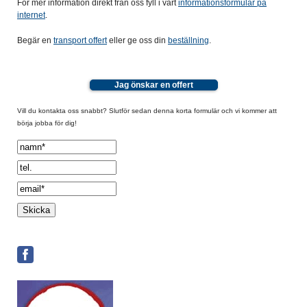
För mer information direkt från oss fyll i vårt
informationsformulär på
internet
.
Begär en
transport offert
eller ge oss din
beställning
.
Jag önskar en offert
Vill du kontakta oss snabbt? Slutför sedan denna korta formulär och vi kommer att
börja jobba för dig!
Spamcheck: