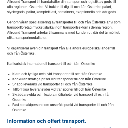
Allround Transport till handahåller din transport och logistik av gods till
alla regioner i Österrike. Vi fraktar till dig till och från Österrike paket,
styckegods, pallar, komplett last, containers, exeptionella och adr gods.
Genom våran specialisering av transporter till och från Österrike är vi som
transportföretag mycket starka inom transportsektorn i denna region.
Allround Transport arbetar tillsammans med kunden ut, där det är möjligt,
olika transportmodaliteter.
Vi organiserar även din transport från alla andra europeiska länder till
och från Österrike.
Karikaristisk internationell transport till och från: Österrike
Klara och tydliga avtal vid transporter till och från Österrike.
Konkurenskraftiga priser vid transporter till och från Österrike.
Snabb leverans vid transporter till och från Österrike
Tillförlitliga leveranstider vid transporter till och från Österrike
Skräddarsydda och flexibla möjligheter vid transport till och från
Österrike
Fast kontaktperson som anspråkspunkt vid transporter till och från
Österrike
Information och offert transport.