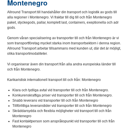
Montenegro
Allround Transport till handahåller din transport och logistik av gods till
alla regioner i Montenegro. Vi fraktar till dig till och från Montenegro
paket, styckegods, pallar, komplett last, containers, exeptionella och adr
gods.
Genom våran specialisering av transporter till och från Montenegro är vi
som transportföretag mycket starka inom transportsektorn i denna region.
Allround Transport arbetar tillsammans med kunden ut, där det är möjligt,
olika transportmodaliteter.
Vi organiserar även din transport från alla andra europeiska länder till
och från Montenegro.
Karikaristisk internationell transport till och från: Montenegro
Klara och tydliga avtal vid transporter till och från Montenegro.
Konkurenskraftiga priser vid transporter till och från Montenegro.
Snabb leverans vid transporter till och från Montenegro
Tillförlitliga leveranstider vid transporter till och från Montenegro
Skräddarsydda och flexibla möjligheter vid transport till och från
Montenegro
Fast kontaktperson som anspråkspunkt vid transporter till och från
Montenegro