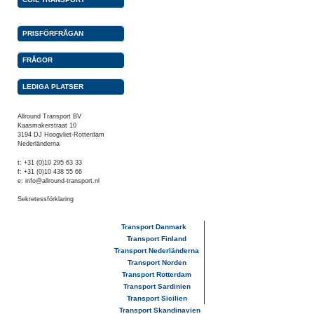
PRISFÖRFRÅGAN
FRÅGOR
LEDIGA PLATSER
Allround Transport BV
Kaasmakerstraat 10
3194 DJ Hoogvliet-Rotterdam
Nederländerna
t: +31 (0)10 295 63 33
f: +31 (0)10 438 55 66
e:
info@allround-transport.nl
Sekretessförklaring
Transport Danmark
Transport Finland
Transport Nederländerna
Transport Norden
Transport Rotterdam
Transport Sardinien
Transport Sicilien
Transport Skandinavien