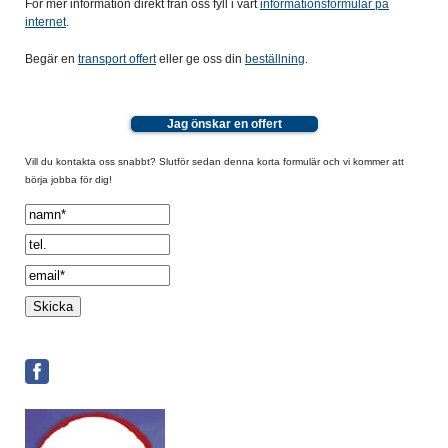
För mer information direkt från oss fyll i vårt
informationsformulär på
internet
.
Begär en
transport offert
eller ge oss din
beställning
.
Jag önskar en offert
Vill du kontakta oss snabbt? Slutför sedan denna korta formulär och vi kommer att
börja jobba för dig!
Spamcheck: