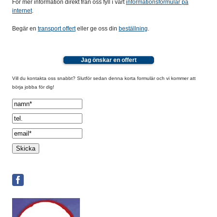
För mer information direkt från oss fyll i vårt
informationsformulär på
internet
.
Begär en
transport offert
eller ge oss din
beställning
.
Jag önskar en offert
Vill du kontakta oss snabbt? Slutför sedan denna korta formulär och vi kommer att
börja jobba för dig!
Spamcheck: