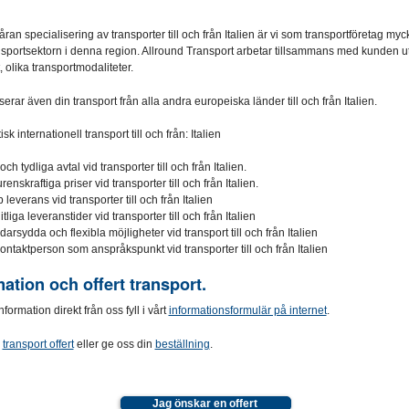
an specialisering av transporter till och från Italien är vi som transportföretag myc
sportsektorn i denna region. Allround Transport arbetar tillsammans med kunden ut
, olika transportmodaliteter.
serar även din transport från alla andra europeiska länder till och från Italien.
isk internationell transport till och från: Italien
och tydliga avtal vid transporter till och från Italien.
enskraftiga priser vid transporter till och från Italien.
leverans vid transporter till och från Italien
rlitliga leveranstider vid transporter till och från Italien
arsydda och flexibla möjligheter vid transport till och från Italien
ontaktperson som anspråkspunkt vid transporter till och från Italien
ation och offert transport.
formation direkt från oss fyll i vårt
informationsformulär på internet
.
n
transport offert
eller ge oss din
beställning
.
Jag önskar en offert