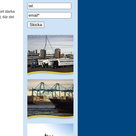
ket starka
, där det
Spamcheck: