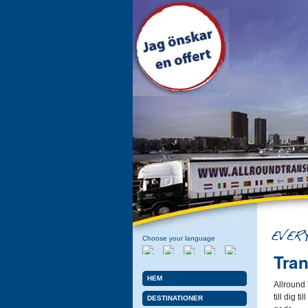
Choose your language
Tran
Holländska
Engelska
Italienska
Spanska
Svenska
HEM
Allround T
till dig t
DESTINATIONER