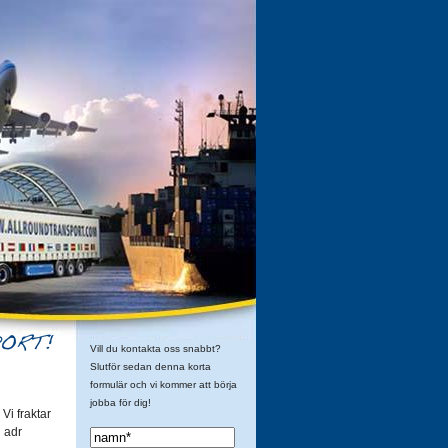
Vill du kontakta oss snabbt?
Slutför sedan denna korta
formulär och vi kommer att börja
jobba för dig!
 Vi fraktar
h adr