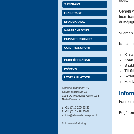
gods.
SJÖFRAKT
Genom vår
FLYGFRAKT
inom tran
BRADSKANDE
är möjligt
VÄGTRANSPORT
Vi organi
PRIVATPERSONER
Karikarist
COIL TRANSPORT
Klara 
Konkur
PRISFÖRFRÅGAN
Snabb 
FRÅGOR
Tillfö
Skrädd
LEDIGA PLATSER
Fast k
Allround Transport BV
Inform
Kaasmakerstraat 10
3194 DJ Hoogvliet-Rotterdam
Nederländerna
För mer in
t: +31 (0)10 295 63 33
f: +31 (0)10 438 55 66
Begär e
e:
info@allround-transport.nl
Sekretessförklaring