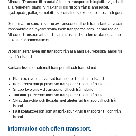
Allround Transport till handahåller din transport och logistik av gods till
alla regioner i Island. Vi fraktar till dig till och från Island paket,
styckegods, pallar, komplett last, containers, exeptionella och adr gods.
Genom våran specialisering av transporter till och från Island är vi som
transportföretag mycket starka inom transportsektorn i denna region.
Allround Transport arbetar tillsammans med kunden ut, där det är möjligt,
olika transportmodaliteter.
Vi organiserar även din transport från alla andra europeiska länder till
och från Island.
Karikaristisk internationell transport till och från: Island
Klara och tydliga avtal vid transporter till och från Island.
Konkurenskraftiga priser vid transporter till och från Island.
Snabb leverans vid transporter till och från Island
Tillförlitliga leveranstider vid transporter till och från Island
Skräddarsydda och flexibla möjligheter vid transport till och från
Island
Fast kontaktperson som anspråkspunkt vid transporter till och från
Island
Information och offert transport.