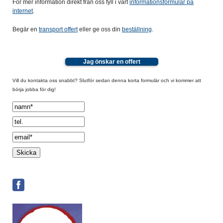
För mer information direkt från oss fyll i vårt
informationsformulär på
internet
.
Begär en
transport offert
eller ge oss din
beställning
.
Jag önskar en offert
Vill du kontakta oss snabbt? Slutför sedan denna korta formulär och vi kommer att
börja jobba för dig!
Spamcheck: