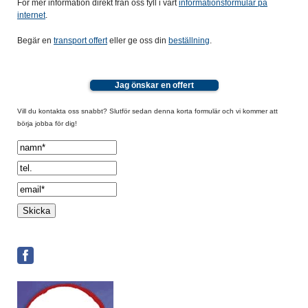
För mer information direkt från oss fyll i vårt
informationsformulär på
internet
.
Begär en
transport offert
eller ge oss din
beställning
.
Jag önskar en offert
Vill du kontakta oss snabbt? Slutför sedan denna korta formulär och vi kommer att
börja jobba för dig!
Spamcheck: