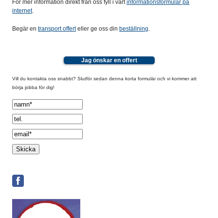
För mer information direkt från oss fyll i vårt
informationsformulär på
internet
.
Begär en
transport offert
eller ge oss din
beställning
.
Jag önskar en offert
Vill du kontakta oss snabbt? Slutför sedan denna korta formulär och vi kommer att
börja jobba för dig!
Spamcheck: