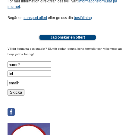
För mer information direkt från oss fyll i vårt
informationsformulär på
internet
.
Begär en
transport offert
eller ge oss din
beställning
.
Jag önskar en offert
Vill du kontakta oss snabbt? Slutför sedan denna korta formulär och vi kommer att
börja jobba för dig!
Spamcheck: