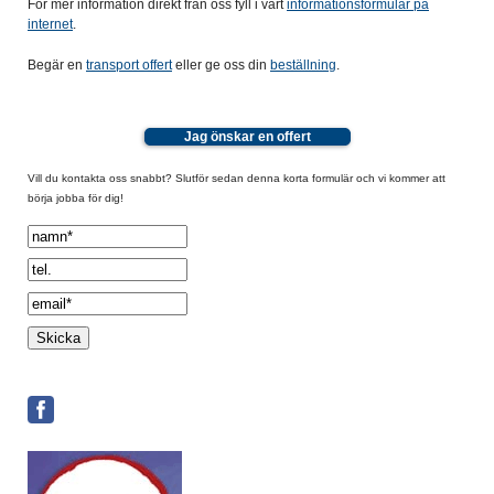
För mer information direkt från oss fyll i vårt
informationsformulär på
internet
.
Begär en
transport offert
eller ge oss din
beställning
.
Jag önskar en offert
Vill du kontakta oss snabbt? Slutför sedan denna korta formulär och vi kommer att
börja jobba för dig!
Spamcheck: