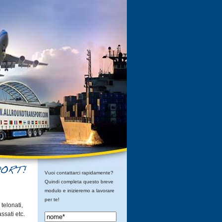
Vuoi contattarci rapidamente?
Quindi completa questo breve
modulo e inizieremo a lavorare
per te!
telonati,
assati etc.