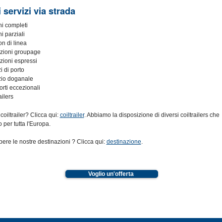
 servizi via strada
hi completi
i parziali
n di linea
zioni groupage
zioni espressi
i di porto
zio doganale
orti eccezionali
ailers
coiltrailer? Clicca qui:
coiltrailer
. Abbiamo la disposizione di diversi coiltrailers che
 per tutta l'Europa.
ere le nostre destinazioni ? Clicca qui:
destinazione
.
Voglio un'offerta