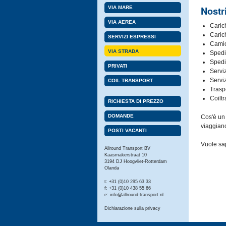
Nostri
VIA MARE
VIA AEREA
Caric
Carich
SERVIZI ESPRESSI
Camio
VIA STRADA
Spedi
Spedi
PRIVATI
Serviz
Servi
COIL TRANSPORT
Trasp
Coiltr
RICHIESTA DI PREZZO
DOMANDE
Cos'è un 
viaggiano
POSTI VACANTI
Vuole sap
Allround Transport BV
Kaasmakerstraat 10
3194 DJ Hoogvliet-Rotterdam
Olanda
t: +31 (0)10 295 63 33
f: +31 (0)10 438 55 66
e:
info@allround-transport.nl
Dichiarazione sulla privacy