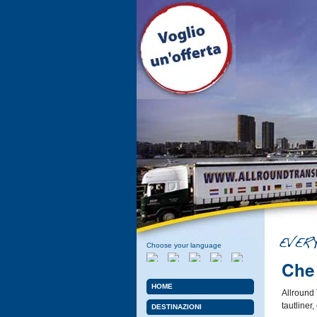
Choose your language
Che 
Olandese
Inglese
Italiano
Spagnolo
Svedese
HOME
Allround 
tautliner,
DESTINAZIONI